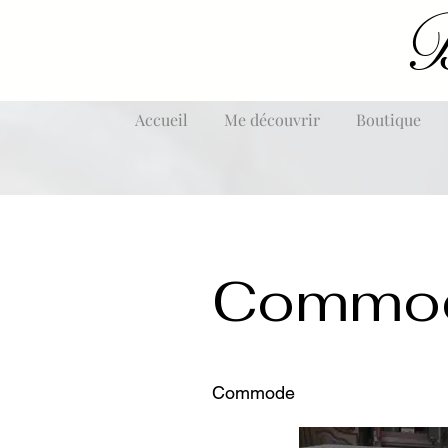
B
Accueil
Me découvrir
Boutique
Commo
Commode