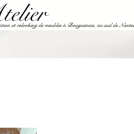
elier
ion et relooking de meubles à Bouguenais, au sud de Nante