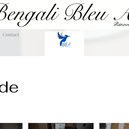
engali Bleu At
Rénovat
Contact
de