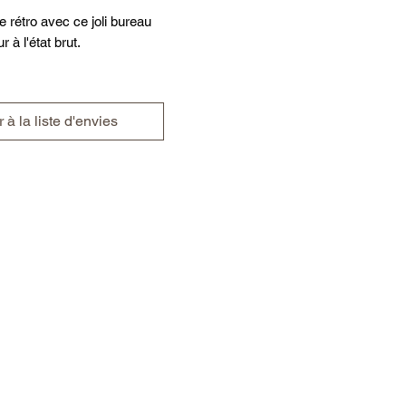
 rétro avec ce joli bureau
r à l'état brut.
délicatement pour lui
leur naturelle, traité pour
 à la liste d'envies
uels dommages par les
fin protégé par application de
osourcé.
nés accentuent le côté
 ce meuble.
 : L 91 , p 55, h 69