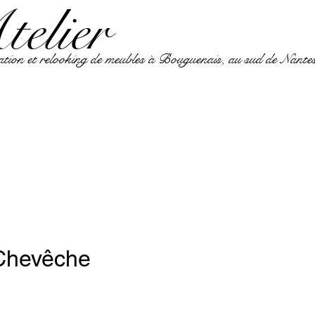
elier
ion et relooking de meubles à Bouguenais, au sud de Nante
Chevêche
Prix