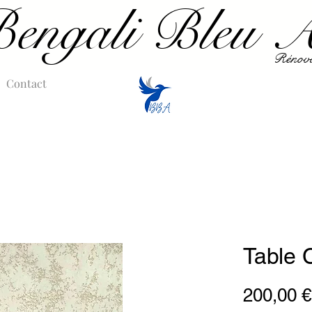
engali Bleu At
Rénovat
Contact
Table 
200,00 €